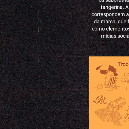
tangerina. A
correspondem ao
da marca, que 
como elementos
mídias soci