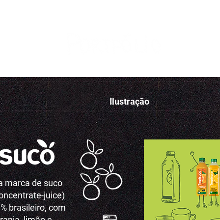
Ilustração
a marca de suco
oncentrate-juice)
% brasileiro, com
ranja, limão e