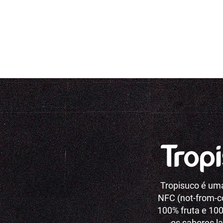
Voltar ao início
Tropisuco é um
NFC (not-from-c
100% fruta e 100
os sabores la